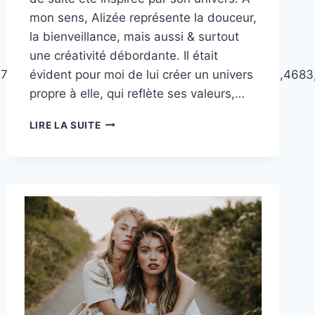
mon sens, Alizée représente la douceur,
la bienveillance, mais aussi & surtout
une créativité débordante. Il était
673,4681,4685,4666,4684,4667,4668,4669,4682,4683
évident pour moi de lui créer un univers
propre à elle, qui reflète ses valeurs,…
SHOOTING
LIRE LA SUITE
PROFESSIONNEL
:
ALIZÉE,
COMMUNITY
MANAGER