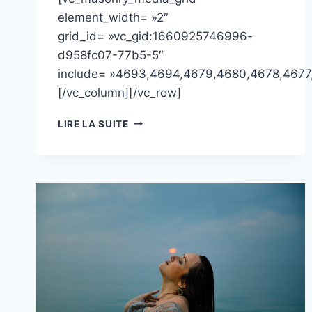
element_width= »2″
grid_id= »vc_gid:1660925746996-
d958fc07-77b5-5″
include= »4693,4694,4679,4680,4678,467
[/vc_column][/vc_row]
SHOOTING
LIRE LA SUITE
PROFESSIONNEL
:
CAMILLE,
ANALYSTE
HUMAN
DESIGN