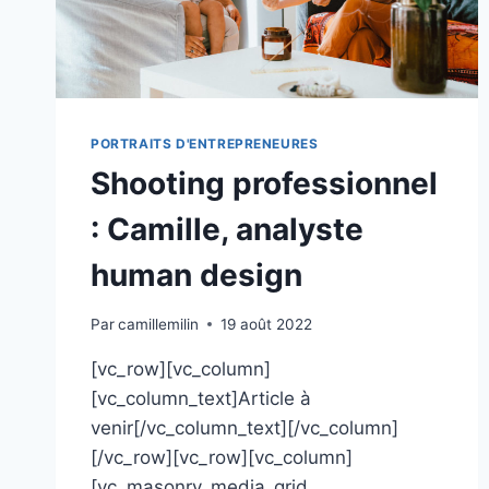
PORTRAITS D'ENTREPRENEURES
Shooting professionnel
: Camille, analyste
human design
Par
camillemilin
19 août 2022
[vc_row][vc_column]
[vc_column_text]Article à
venir[/vc_column_text][/vc_column]
[/vc_row][vc_row][vc_column]
[vc_masonry_media_grid