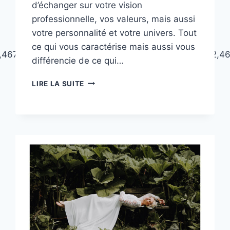
d’échanger sur votre vision
professionnelle, vos valeurs, mais aussi
votre personnalité et votre univers. Tout
ce qui vous caractérise mais aussi vous
7,4675,4674,4665,4676,4663,4670,4671,4672,4662,4
différencie de ce qui…
SHOOTING
LIRE LA SUITE
PROFESSIONNEL
:
LE
JADE
STUDIO