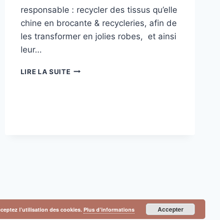
responsable : recycler des tissus qu’elle
chine en brocante & recycleries, afin de
les transformer en jolies robes, et ainsi
leur…
SHOOTING
LIRE LA SUITE
POUR
LA
CRÉATRICE
GWENOLALILALA
Accepter
cceptez l’utilisation des cookies.
Plus d’informations