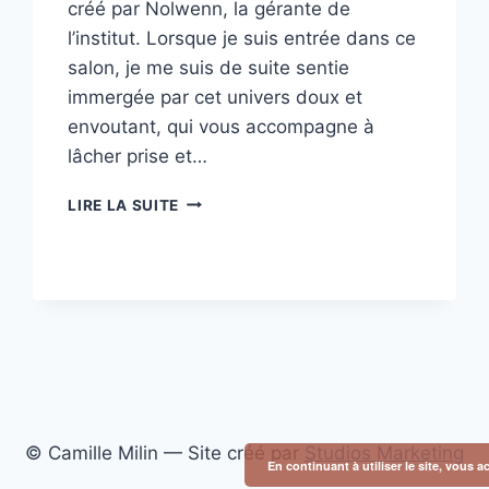
créé par Nolwenn, la gérante de
l’institut. Lorsque je suis entrée dans ce
salon, je me suis de suite sentie
immergée par cet univers doux et
envoutant, qui vous accompagne à
lâcher prise et…
SHOOTING
LIRE LA SUITE
IDENTITÉ
VISUELLE
:
INSTITUT
AU
BAIN
D’ISIS
© Camille Milin — Site créé par
Studios Marketing
En continuant à utiliser le site, vous a