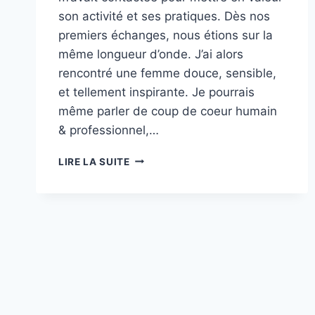
son activité et ses pratiques. Dès nos
premiers échanges, nous étions sur la
même longueur d’onde. J’ai alors
rencontré une femme douce, sensible,
et tellement inspirante. Je pourrais
même parler de coup de coeur humain
& professionnel,…
SHOOTING
LIRE LA SUITE
IDENTITÉ
VISUELLE
POUR
GWLADYS,
PRATICIENNE
EN
THÉRAPIES
SONORES