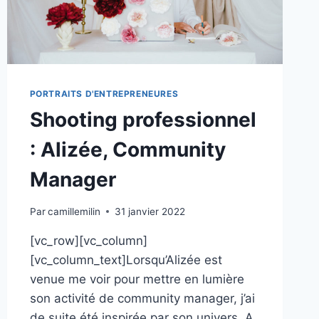
PORTRAITS D'ENTREPRENEURES
Shooting professionnel
: Alizée, Community
Manager
Par
camillemilin
31 janvier 2022
[vc_row][vc_column]
[vc_column_text]Lorsqu’Alizée est
venue me voir pour mettre en lumière
son activité de community manager, j’ai
de suite été inspirée par son univers. A