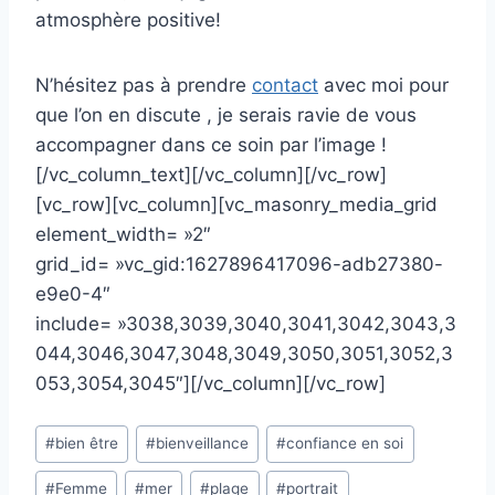
atmosphère positive!
N’hésitez pas à prendre
contact
avec moi pour
que l’on en discute , je serais ravie de vous
accompagner dans ce soin par l’image !
[/vc_column_text][/vc_column][/vc_row]
[vc_row][vc_column][vc_masonry_media_grid
element_width= »2″
grid_id= »vc_gid:1627896417096-adb27380-
e9e0-4″
include= »3038,3039,3040,3041,3042,3043,3
044,3046,3047,3048,3049,3050,3051,3052,3
053,3054,3045″][/vc_column][/vc_row]
Post
#
bien être
#
bienveillance
#
confiance en soi
Tags:
#
Femme
#
mer
#
plage
#
portrait