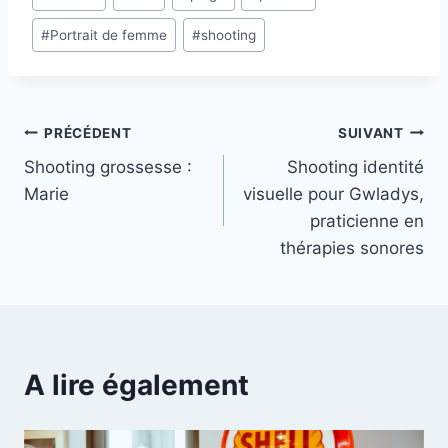
#
Portrait de femme
#
shooting
Navigation
PRÉCÉDENT
SUIVANT
Shooting grossesse :
Shooting identité
de
Marie
visuelle pour Gwladys,
l’article
praticienne en
thérapies sonores
A lire également