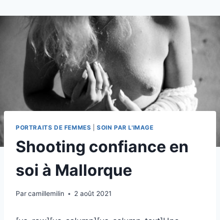
Skip
to
content
PORTRAITS DE FEMMES
|
SOIN PAR L'IMAGE
Shooting confiance en
soi à Mallorque
Par
camillemilin
2 août 2021