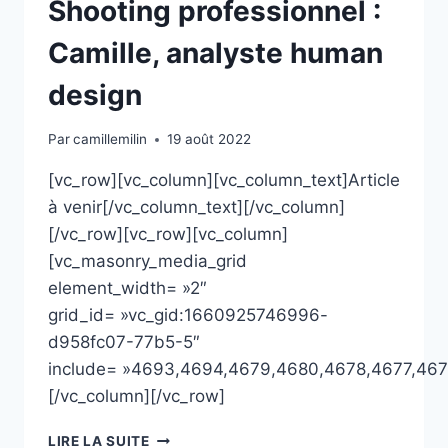
Shooting professionnel :
Camille, analyste human
design
Par
camillemilin
19 août 2022
[vc_row][vc_column][vc_column_text]Article
à venir[/vc_column_text][/vc_column]
[/vc_row][vc_row][vc_column]
[vc_masonry_media_grid
element_width= »2″
grid_id= »vc_gid:1660925746996-
d958fc07-77b5-5″
include= »4693,4694,4679,4680,4678,4677,46
[/vc_column][/vc_row]
SHOOTING
LIRE LA SUITE