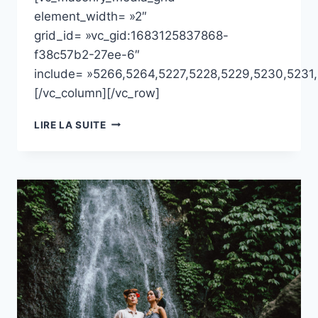
element_width= »2″
grid_id= »vc_gid:1683125837868-
f38c57b2-27ee-6″
include= »5266,5264,5227,5228,5229,5230,5231
[/vc_column][/vc_row]
REPORTAGE
LIRE LA SUITE
PHOTO
MAANA
FESTIVAL
–
PORTO
VECCHIO