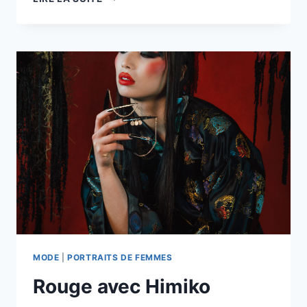
–
SOIN
PAR
L’IMAGE
MODE
|
PORTRAITS DE FEMMES
Rouge avec Himiko