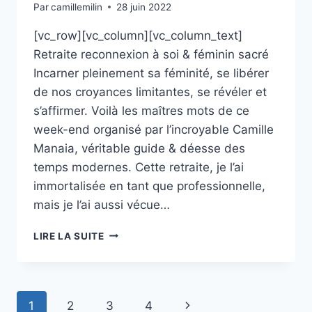
Par
camillemilin
28 juin 2022
[vc_row][vc_column][vc_column_text]
Retraite reconnexion à soi & féminin sacré
Incarner pleinement sa féminité, se libérer
de nos croyances limitantes, se révéler et
s’affirmer. Voilà les maîtres mots de ce
week-end organisé par l’incroyable Camille
Manaia, véritable guide & déesse des
temps modernes. Cette retraite, je l’ai
immortalisée en tant que professionnelle,
mais je l’ai aussi vécue…
RETRAITE
LIRE LA SUITE
RECONNEXION
À
SOI
&
Page
Next
1
2
3
4
FÉMININ