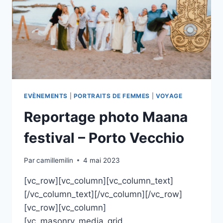
EVÈNEMENTS
|
PORTRAITS DE FEMMES
|
VOYAGE
Reportage photo Maana
festival – Porto Vecchio
Par
camillemilin
4 mai 2023
[vc_row][vc_column][vc_column_text]
[/vc_column_text][/vc_column][/vc_row]
[vc_row][vc_column]
[vc_masonry_media_grid