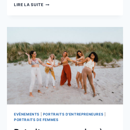
JOURNÉE
LIRE LA SUITE
SELF-
LOVE
À
LA
ROUTE
DU
LIN
EVÈNEMENTS
|
PORTRAITS D'ENTREPRENEURES
|
PORTRAITS DE FEMMES