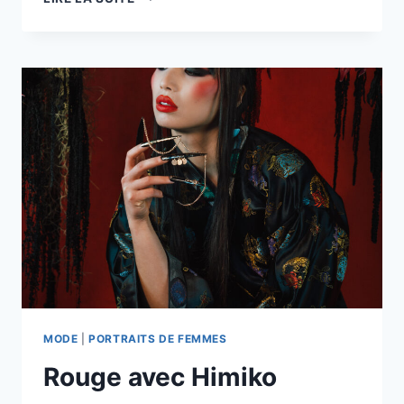
–
SOIN
PAR
L’IMAGE
MODE
|
PORTRAITS DE FEMMES
Rouge avec Himiko