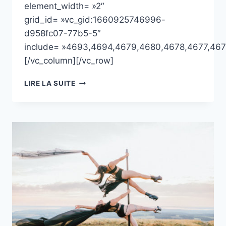
element_width= »2″
grid_id= »vc_gid:1660925746996-
d958fc07-77b5-5″
include= »4693,4694,4679,4680,4678,4677,46
[/vc_column][/vc_row]
SHOOTING
LIRE LA SUITE
PROFESSIONNEL
:
CAMILLE,
ANALYSTE
HUMAN
DESIGN