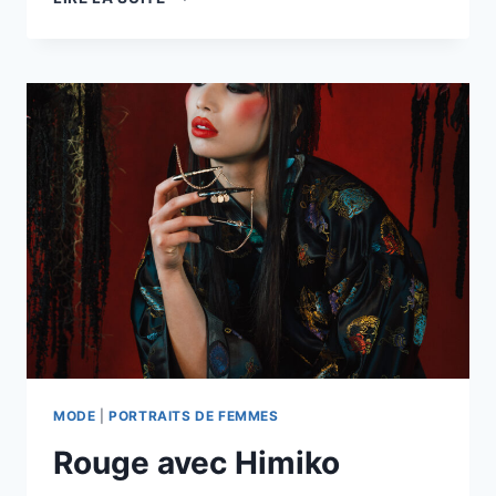
–
SOIN
PAR
L’IMAGE
MODE
|
PORTRAITS DE FEMMES
Rouge avec Himiko