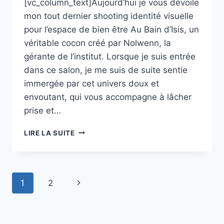
[vc_column_text]Aujourd’hui je vous dévoile
mon tout dernier shooting identité visuelle
pour l’espace de bien être Au Bain d’Isis, un
véritable cocon créé par Nolwenn, la
gérante de l’institut. Lorsque je suis entrée
dans ce salon, je me suis de suite sentie
immergée par cet univers doux et
envoutant, qui vous accompagne à lâcher
prise et…
SHOOTING
LIRE LA SUITE
IDENTITÉ
VISUELLE
:
INSTITUT
Page
Next
1
2
AU
BAIN
navigation
Page
D’ISIS